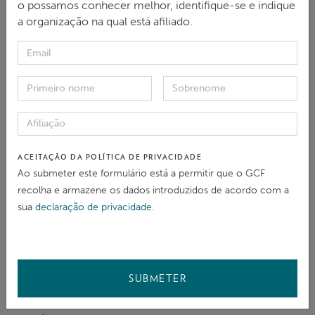
o possamos conhecer melhor, identifique-se e indique
discussões com o Conselho de Administração e
a organização na qual está afiliado.
observadores acreditados sobre este assunto.
O resultado é que as mais recentes revisões da
política SEAH propostas pelo Secretariado incluem
recomendações-chave propostas pelo MIRno seu
relatório consultivo. Se for aceite pela Direcção, a
ACEITAÇÃO DA POLÍTICA DE PRIVACIDADE
política revista passará a ser a ordem do dia no GCF
Ao submeter este formulário está a permitir que o GCF
sobre a prevenção da SEAH ao nível do programa e
recolha e armazene os dados introduzidos de acordo com a
do projecto.
sua
declaração de privacidade
.
Algumas das principais lições aprendidas pelo
MIRatravés desta primeira experiência de
SUBMETER
desenvolvimento de um relatório consultivo são: