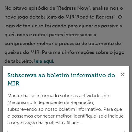
No oitavo episódio de "Redress Now", analisamos o
novo jogo de tabuleiro do MIR"Road to Redress". O
jogo de tabuleiro foi criado para ajudar os possíveis
queixosos e outras partes interessadas a
compreender melhor o processo de tratamento de
queixas do MIR. Para mais informações sobre o jogo
de tabuleiro,
leia aqui
.
×
Subscreva ao boletim informativo do
MIR
Mantenha-se informado sobre as actividades do
Mecanismo Independente de Reparação,
subscrevendo ao nosso boletim informativo. Para que
o possamos conhecer melhor, identifique-se e indique
Redress Now é um podcast do Mecanismo
a organização na qual está afiliado.
Independente de Reduções do Fundo Verde para o