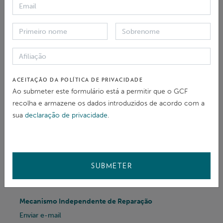
Clima, onde analisamos o mundo da
responsabilidade, reparação e queixas no âmbito das
finanças climáticas e do desenvolvimento
internacional.
ACEITAÇÃO DA POLÍTICA DE PRIVACIDADE
Ao submeter este formulário está a permitir que o GCF
PARTILHAR
recolha e armazene os dados introduzidos de acordo com a
sua
declaração de privacidade
.
SUBMETER
CONTACTO
Mecanismo Independente de Reparação
Enviar e-mail